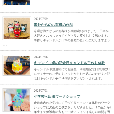
2024/07/09
海外からのお客様の作品
今週は海外からのお客様が3組体験されました。日本が
大好きとおっしゃってくださり大変うれしく思います。
手作りキャンドルが日本の倉敷の思い出になりますよう
に。
2024/07/06
キャンドル卓の記念日キャンドル手作り体験
キャンドル卓渡邉邸にてお誕生日や結婚記念日のお祝い
にディナーのご予約をネットからお申込みいただくと記
念日キャンドル手作り体験をプレゼントされます。
2024/07/01
小学校へ出張ワークショップ
倉敷市内の小学校にて手づくりキャンドル体験のワーク
ショップに沢山のご参加をいただきました。 1年生から6
年生まで保護者の方もご一緒にワイワイ楽しい時間を過