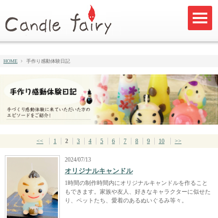
HOME
手作り感動体験日記
<<
1
2
3
4
5
6
7
8
9
10
>>
2024/07/13
オリジナルキャンドル
1時間の制作時間内にオリジナルキャンドルを作ること
もできます。家族や友人、好きなキャラクターに似せた
り、ペットたち、愛着のあるぬいぐるみ等々。